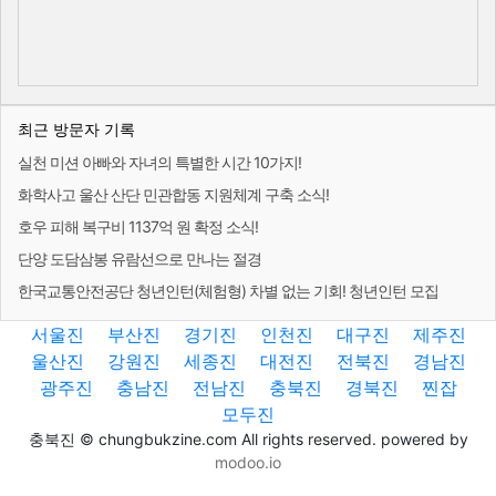
최근 방문자 기록
실천 미션 아빠와 자녀의 특별한 시간 10가지!
화학사고 울산 산단 민관합동 지원체계 구축 소식!
호우 피해 복구비 1137억 원 확정 소식!
단양 도담삼봉 유람선으로 만나는 절경
한국교통안전공단 청년인턴(체험형) 차별 없는 기회! 청년인턴 모집
서울진
부산진
경기진
인천진
대구진
제주진
울산진
강원진
세종진
대전진
전북진
경남진
광주진
충남진
전남진
충북진
경북진
찐잡
모두진
충북진 © chungbukzine.com All rights reserved. powered by
modoo.io