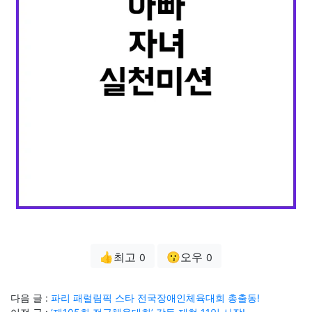
👍최고
😗오우
0
0
다음 글 :
파리 패럴림픽 스타 전국장애인체육대회 총출동!