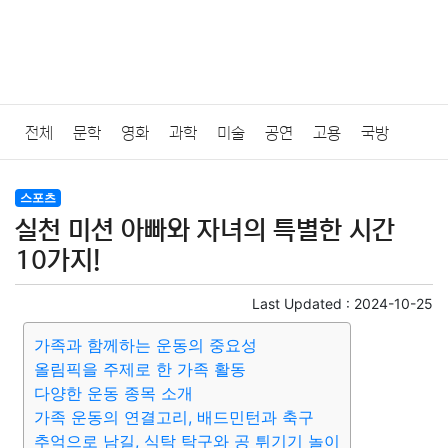
전체
문학
영화
과학
미술
공연
고용
국방
법률
음악
드라마
보험
연예인
만화
환경
보건
스포츠
실천 미션 아빠와 자녀의 특별한 시간
질병
가요
방송
일상
주식
암호화폐
블록체인
10가지!
결혼
육아
반려동물
패션
미용
증권
인테리어
Last Updated :
2024-10-25
가족과 함께하는 운동의 중요성
요리
상품리뷰
원예
금융
게임
스포츠
사진
올림픽을 주제로 한 가족 활동
다양한 운동 종목 소개
대출
자동차
취미
여행
맛집
IT
컴퓨터
기술
가족 운동의 연결고리, 배드민턴과 축구
추억으로 남길, 식탁 탁구와 공 튀기기 놀이