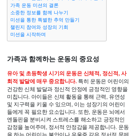
종교
사회
정치
건강
의료
의학
경제
마케팅
가족 운동 미션의 결론
소중한 정보를 함께 나누기
미션을 통한 특별한 추억 만들기
부동산
외국어
교육
교통
생활
기타
챌린지 참여와 성장의 기회
미션을 시작하며
가족과 함께하는 운동의 중요성
유아 및 초등학생 시기의 운동은 신체적, 정신적, 사
특히 운동은 어린이의
회적 발달에 매우 중요합니다.
건강한 신체 발달과 정신적 안정에 긍정적인 영향을
미칩니다. 아이들은 신체 활동을 통해 근력, 유연성
및 지구력을 키울 수 있으며, 이는 성장기의 어린이
들에게 꼭 필요한 요소입니다. 또한, 운동은 뇌에서
엔돌핀을 분비시켜 스트레스를 해소하고 긍정적인
감정을 높여주며, 정서적 안정감을 제공합니다. 운동
을 하는 어린이는 불안이나 우울증 같은 정서적 문제