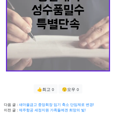
👍최고
😗오우
0
0
다음 글 :
새마을금고 중앙회장 임기 축소 단임제로 변경!
이전 글 :
제주항공 세정지원 가족들에겐 희망의 빛!