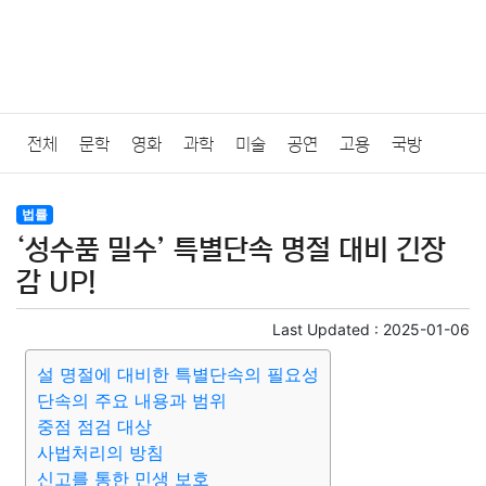
전체
문학
영화
과학
미술
공연
고용
국방
법률
음악
드라마
보험
연예인
만화
환경
보건
법률
‘성수품 밀수’ 특별단속 명절 대비 긴장
질병
가요
방송
일상
주식
암호화폐
블록체인
감 UP!
결혼
육아
반려동물
패션
미용
증권
인테리어
Last Updated :
2025-01-06
설 명절에 대비한 특별단속의 필요성
요리
상품리뷰
원예
금융
게임
스포츠
사진
단속의 주요 내용과 범위
중점 점검 대상
대출
자동차
취미
여행
맛집
IT
컴퓨터
기술
사법처리의 방침
신고를 통한 민생 보호