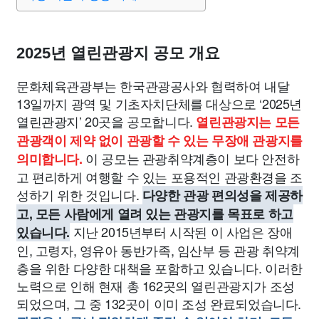
종교
사회
정치
건강
의료
의학
경제
마케팅
부동산
외국어
교육
교통
생활
기타
2025년 열린관광지 공모 개요
문화체육관광부는 한국관광공사와 협력하여 내달
13일까지 광역 및 기초자치단체를 대상으로 ‘2025년
열린관광지’ 20곳을 공모합니다.
열린관광지는 모든
관광객이 제약 없이 관광할 수 있는 무장애 관광지를
이 공모는 관광취약계층이 보다 안전하
의미합니다.
고 편리하게 여행할 수 있는 포용적인 관광환경을 조
성하기 위한 것입니다.
다양한 관광 편의성을 제공하
고, 모든 사람에게 열려 있는 관광지를 목표로 하고
지난 2015년부터 시작된 이 사업은 장애
있습니다.
인, 고령자, 영유아 동반가족, 임산부 등 관광 취약계
층을 위한 다양한 대책을 포함하고 있습니다. 이러한
노력으로 인해 현재 총 162곳의 열린관광지가 조성
되었으며, 그 중 132곳이 이미 조성 완료되었습니다.