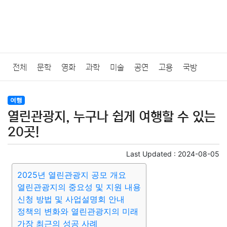
전체
문학
영화
과학
미술
공연
고용
국방
법률
음악
드라마
보험
연예인
만화
환경
보건
여행
열린관광지, 누구나 쉽게 여행할 수 있는
질병
가요
방송
일상
주식
암호화폐
블록체인
20곳!
결혼
육아
반려동물
패션
미용
증권
인테리어
Last Updated :
2024-08-05
2025년 열린관광지 공모 개요
요리
상품리뷰
원예
금융
게임
스포츠
사진
열린관광지의 중요성 및 지원 내용
신청 방법 및 사업설명회 안내
대출
자동차
취미
여행
맛집
IT
컴퓨터
기술
정책의 변화와 열린관광지의 미래
가장 최근의 성공 사례