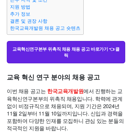
종교
사회
정치
건강
의료
의학
경제
마케팅
지원 방법
추가 정보
부동산
결론 및 권장 사항
외국어
교육
교통
생활
기타
한국교육개발원 채용 공고 숏텐츠
교육혁신연구본부 위촉직 채용 채용 공고 바로가기 👈 클
릭
교육 혁신 연구 분야의 채용 공고
이번 채용 공고는
에서 진행하는 교
한국교육개발원
육혁신연구본부의 위촉직 채용입니다. 학력에 관계
없이 비정규직으로 채용되며, 지원 기간은 2024년
11월 2일부터 11월 10일까지입니다. 신입과 경력을
포함하여 다양한 인재를 모집하니 관심 있는 분들의
적극적인 지원을 바랍니다.