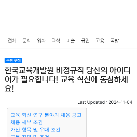
전체
문학
영화
과학
미술
공연
고용
국방
법률
음악
드라마
보험
연예인
만화
환경
보건
구인구직
한국교육개발원 비정규직 당신의 아이디
질병
가요
방송
일상
주식
암호화폐
블록체인
어가 필요합니다! 교육 혁신에 동참하세
요!
결혼
육아
반려동물
패션
미용
증권
인테리어
Last Updated :
2024-11-04
요리
상품리뷰
원예
금융
게임
스포츠
사진
교육 혁신 연구 분야의 채용 공고
채용 세부 조건
대출
자동차
취미
여행
맛집
IT
컴퓨터
기술
가산 항목 및 우대 조건
근무 지역 및 조건