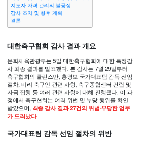
종교
사회
정치
건강
의료
의학
경제
마케팅
지도자 자격 관리의 불공정
감사 조치 및 향후 계획
결론
부동산
외국어
교육
교통
생활
기타
대한축구협회 감사 결과 개요
문화체육관광부는 5일 대한축구협회에 대한 특정감
사 최종 결과를 발표했다. 본 감사는 7월 29일부터
축구협회의 클린스만, 홍명보 국가대표팀 감독 선임
절차, 비리 축구인 관련 사항, 축구종합센터 건립 및
자금 집행 등 여러 관련 사항에 대해 진행됐다. 이 과
정에서 축구협회는 여러 위법 및 부당 행위를 확인
받았으며,
최종 감사 결과 27건의 위법·부당한 업무
.
가 드러났다
국가대표팀 감독 선임 절차의 위반