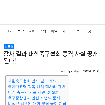
전체
문학
영화
과학
미술
공연
고용
국방
법률
음악
드라마
보험
연예인
만화
환경
보건
스포츠
감사 결과 대한축구협회 충격 사실 공개
질병
가요
방송
일상
주식
암호화폐
블록체인
된다!
결혼
육아
반려동물
패션
미용
증권
인테리어
Last Updated :
2024-11-06
대한축구협회 감사 결과 개요
요리
상품리뷰
원예
금융
게임
스포츠
사진
국가대표팀 감독 선임 절차의 위반
비리 축구인 기습 사면 및 철회
대출
자동차
취미
여행
맛집
IT
컴퓨터
기술
축구종합센터 건립 사업의 문제
비상근 임원에 대한 부당 급여 지급