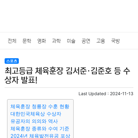
전체
문학
영화
과학
미술
공연
고용
국방
법률
음악
드라마
보험
연예인
만화
환경
보건
스포츠
최고등급 체육훈장 김서준·김준호 등 수
질병
가요
방송
일상
주식
암호화폐
블록체인
상자 발표!
결혼
육아
반려동물
패션
미용
증권
인테리어
Last Updated :
2024-11-13
체육훈장 청룡장 수훈 현황
요리
상품리뷰
원예
금융
게임
스포츠
사진
대한민국체육상 수상자
유공자의 의의와 역사
대출
자동차
취미
여행
맛집
IT
컴퓨터
기술
체육훈장 종류와 수여 기준
2024년 체육발전유공 포상