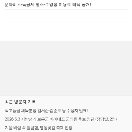
문화비 소득공제 헬스·수영장 이용료 혜택 공개!
최근 방문자 기록
최고등급 체육훈장 김서준·김준호 등 수상자 발표!
2026 6.3 지방선거 보은군 비례대표 군의원 후보 명단 (정당별, 2명)
겨울 바람 속 달콤함, 영동곶감 축제 현장