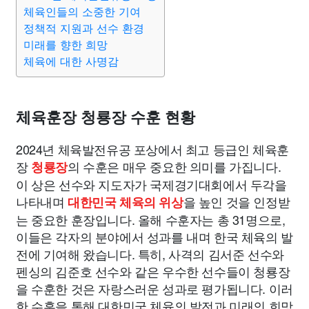
종교
사회
정치
건강
의료
의학
경제
마케팅
체육인들의 소중한 기여
정책적 지원과 선수 환경
미래를 향한 희망
부동산
외국어
교육
교통
생활
기타
체육에 대한 사명감
체육훈장 청룡장 수훈 현황
2024년 체육발전유공 포상에서 최고 등급인 체육훈
장
의 수훈은 매우 중요한 의미를 가집니다.
청룡장
이 상은 선수와 지도자가 국제경기대회에서 두각을
나타내며
을 높인 것을 인정받
대한민국 체육의 위상
는 중요한 훈장입니다. 올해 수훈자는 총 31명으로,
이들은 각자의 분야에서 성과를 내며 한국 체육의 발
전에 기여해 왔습니다. 특히, 사격의 김서준 선수와
펜싱의 김준호 선수와 같은 우수한 선수들이 청룡장
을 수훈한 것은 자랑스러운 성과로 평가됩니다. 이러
한 수훈을 통해 대한민국 체육의 발전과 미래의 희망