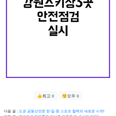
👍최고
😗오우
0
0
다음 글 :
도쿄 공동선언문 한·일·중 스포츠 협력의 새로운 시작!