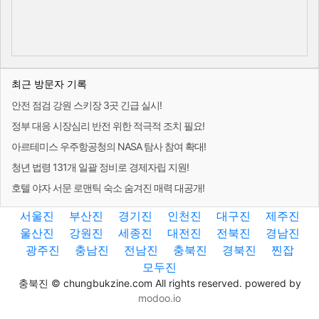
최근 방문자 기록
안전 점검 강원 스키장 3곳 긴급 실시!
정부 대응 시장심리 반전 위한 적극적 조치 필요!
아르테미스 우주항공청의 NASA 탐사 참여 확대!
청년 법령 131개 일괄 정비로 경제자립 지원!
호텔 야자 서문 로맨틱 숙소 숨겨진 매력 대공개!
서울진
부산진
경기진
인천진
대구진
제주진
울산진
강원진
세종진
대전진
전북진
경남진
광주진
충남진
전남진
충북진
경북진
찐잡
모두진
충북진 © chungbukzine.com All rights reserved. powered by
modoo.io