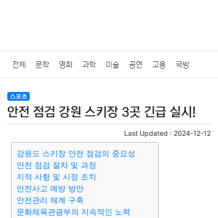
전체
문학
영화
과학
미술
공연
고용
국방
법률
음악
드라마
보험
연예인
만화
환경
보건
스포츠
안전 점검 강원 스키장 3곳 긴급 실시!
질병
가요
방송
일상
주식
암호화폐
블록체인
Last Updated :
2024-12-12
결혼
육아
반려동물
패션
미용
증권
인테리어
강원도 스키장 안전 점검의 중요성
안전 점검 절차 및 과정
요리
상품리뷰
원예
금융
게임
스포츠
사진
지적 사항 및 시정 조치
안전사고 예방 방안
대출
자동차
취미
여행
맛집
IT
컴퓨터
기술
안전관리 체계 구축
문화체육관광부의 지속적인 노력