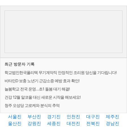
최근 방문자 기록
학교법인한국폴리텍 무기계약직 안정적인 조리원 당신을 기다립니다!
비타민D 보충 노년기 근감소증 예방 효과 확인!
늘봄학교 전국 운영…초1 돌봄 대기 해결!
건강 12월 알코올 대신 새로운 시작을 해보세요!
청주 오성당 고로케와 분식의 추억
서울진
부산진
경기진
인천진
대구진
제주진
울산진
강원진
세종진
대전진
전북진
경남진