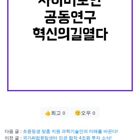
👍최고
😗오우
0
0
다음 글 :
초중등생 맞춤 지원 과학기술인의 미래를 바꾼다!
이전 글 :
국가AI컴퓨팅센터 민관 합작 4조원 투자 소식!