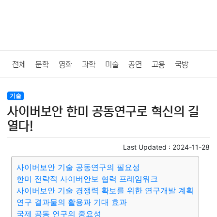
전체
문학
영화
과학
미술
공연
고용
국방
법률
음악
드라마
보험
연예인
만화
환경
보건
기술
사이버보안 한미 공동연구로 혁신의 길
질병
가요
방송
일상
주식
암호화폐
블록체인
열다!
결혼
육아
반려동물
패션
미용
증권
인테리어
Last Updated :
2024-11-28
사이버보안 기술 공동연구의 필요성
요리
상품리뷰
원예
금융
게임
스포츠
사진
한미 전략적 사이버안보 협력 프레임워크
사이버보안 기술 경쟁력 확보를 위한 연구개발 계획
대출
자동차
취미
여행
맛집
IT
컴퓨터
기술
연구 결과물의 활용과 기대 효과
국제 공동 연구의 중요성