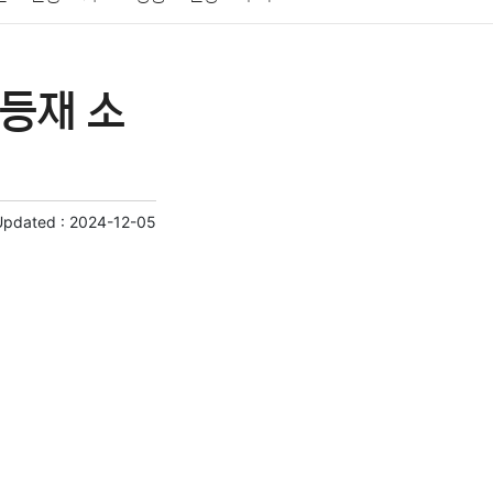
게임
스포츠
사진
대출
자동차
취미
 등재 소
교육
교통
생활
기타
Updated :
2024-12-05