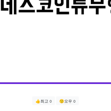
👍최고
😗오우
0
0