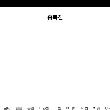
충북진
국방
법률
음악
드라마
보험
연예인
만화
환경
보