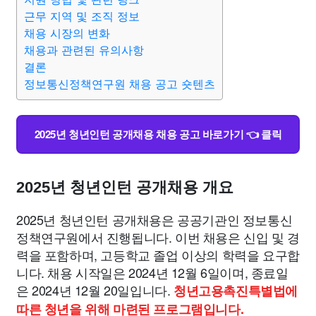
종교
사회
정치
건강
의료
의학
경제
마케팅
근무 지역 및 조직 정보
채용 시장의 변화
부동산
채용과 관련된 유의사항
외국어
교육
교통
생활
기타
결론
정보통신정책연구원 채용 공고 숏텐츠
2025년 청년인턴 공개채용 채용 공고 바로가기 👈 클릭
2025년 청년인턴 공개채용 개요
2025년 청년인턴 공개채용은 공공기관인 정보통신
정책연구원에서 진행됩니다. 이번 채용은 신입 및 경
력을 포함하며, 고등학교 졸업 이상의 학력을 요구합
니다. 채용 시작일은 2024년 12월 6일이며, 종료일
은 2024년 12월 20일입니다.
청년고용촉진특별법에
따른 청년을 위해 마련된 프로그램입니다.