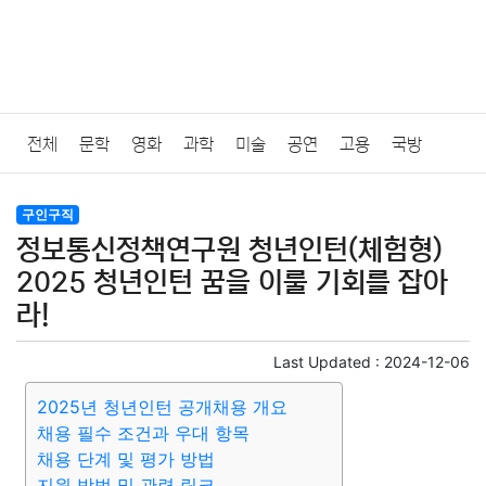
전체
문학
영화
과학
미술
공연
고용
국방
법률
음악
드라마
보험
연예인
만화
환경
보건
구인구직
정보통신정책연구원 청년인턴(체험형)
질병
가요
방송
일상
주식
암호화폐
블록체인
2025 청년인턴 꿈을 이룰 기회를 잡아
라!
결혼
육아
반려동물
패션
미용
증권
인테리어
Last Updated :
2024-12-06
요리
상품리뷰
원예
금융
게임
스포츠
사진
2025년 청년인턴 공개채용 개요
채용 필수 조건과 우대 항목
대출
자동차
취미
여행
맛집
IT
컴퓨터
기술
채용 단계 및 평가 방법
지원 방법 및 관련 링크