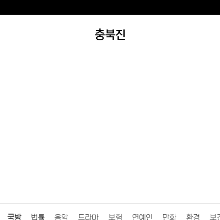
충북진
국방
법률
음악
드라마
보험
연예인
만화
환경
보