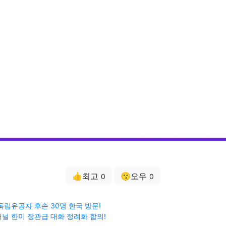
👍최고
😗오우
0
0
독립유공자 후손 30명 한국 방문!
널 한미 장관급 대화 정례화 합의!