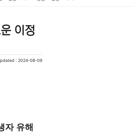
게임
스포츠
사진
대출
자동차
취미
로운 이정
교육
교통
생활
기타
Updated :
2024-08-09
생자 유해