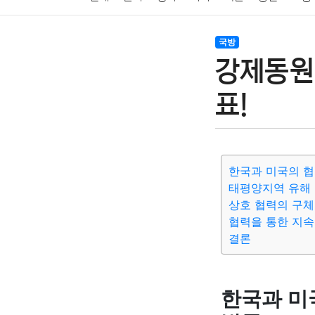
암호화폐
블록체인
결혼
육아
반려동물
국방
강제동원 
여행
맛집
IT
컴퓨터
기술
종교
사회
표!
한국과 미국의 협
태평양지역 유해
상호 협력의 구체
협력을 통한 지속
결론
한국과 미