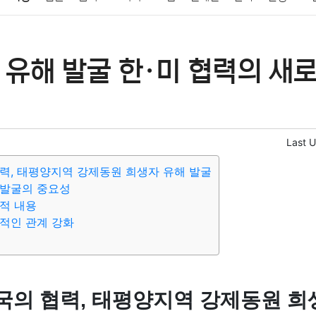
패션
미용
증권
인테리어
요리
상품리뷰
원예
금융
유해 발굴 한·미 협력의 새
정치
건강
의료
의학
경제
마케팅
부동산
외국어
Last 
력, 태평양지역 강제동원 희생자 유해 발굴
 발굴의 중요성
적 내용
적인 관계 강화
국의 협력, 태평양지역 강제동원 희