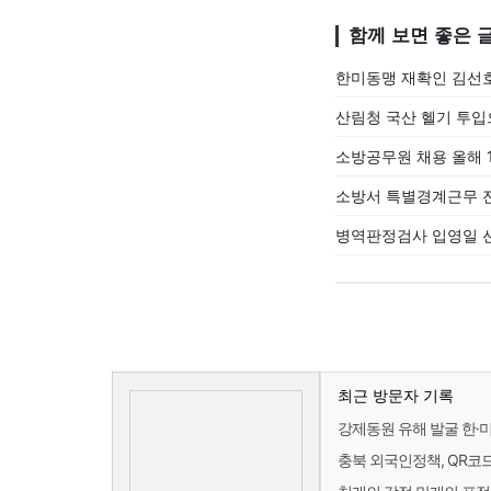
함께 보면 좋은 
한미동맹 재확인 김선호
산림청 국산 헬기 투입
소방공무원 채용 올해 1
소방서 특별경계근무 전
병역판정검사 입영일 선
최근 방문자 기록
강제동원 유해 발굴 한·
충북 외국인정책, QR코