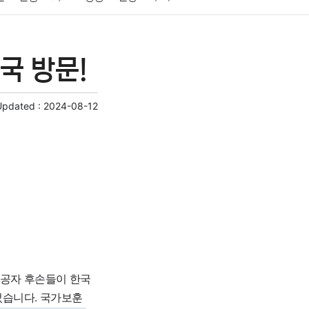
게임
스포츠
사진
대출
자동차
취미
국 방문!
교육
교통
생활
기타
Updated :
2024-08-12
유공자 후손들이 한국
습니다. 국가보훈