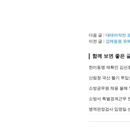
다음 글 :
대테러작전 로
이전 글 :
강제동원 유해
함께 보면 좋은 
한미동맹 재확인 김선호
산림청 국산 헬기 투입
소방공무원 채용 올해 1
소방서 특별경계근무 전
병역판정검사 입영일 선