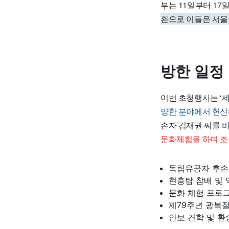
부는 11일부터 17
환으로 이들은 서울
방한 일정
이번 초청행사는 ‘세
양한 분야에서 헌신
손자 김재권 씨를 
문화체험을 하며 조
독립유공자 후손
현충탑 참배 및 
문화 체험 프로
제79주년 광복
안보 견학 및 환