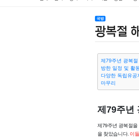
암호화폐
블록체인
결혼
육아
반려동물
국방
광복절 해
여행
맛집
IT
컴퓨터
기술
종교
사회
제79주년 광복절
방한 일정 및 활
다양한 독립유공
마무리
제79주년
제79주년 광복절을
을 찾았습니다.
이들