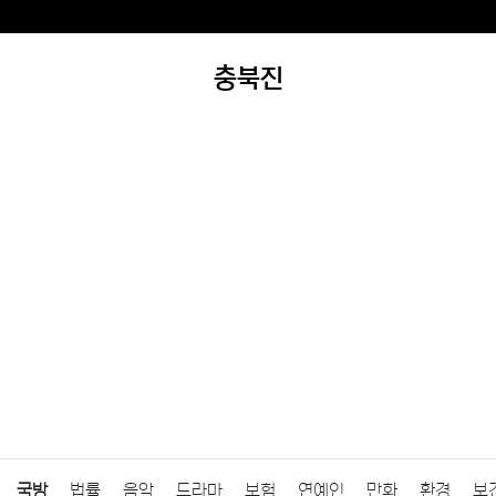
충북진
국방
법률
음악
드라마
보험
연예인
만화
환경
보