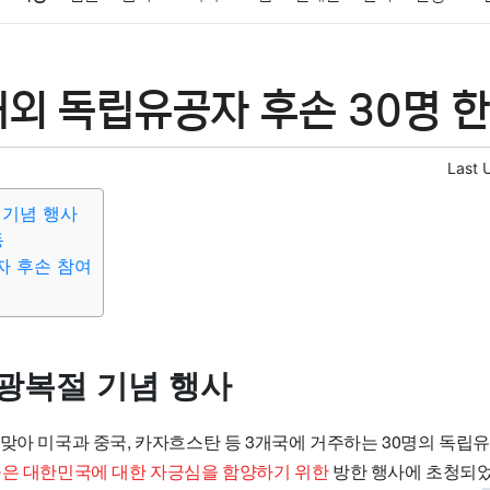
패션
미용
증권
인테리어
요리
상품리뷰
원예
금융
외 독립유공자 후손 30명 한
정치
건강
의료
의학
경제
마케팅
부동산
외국어
Last 
 기념 행사
동
자 후손 참여
 광복절 기념 행사
 맞아 미국과 중국, 카자흐스탄 등 3개국에 거주하는 30명의 독립
은 대한민국에 대한 자긍심을 함양하기 위한
방한 행사에 초청되었