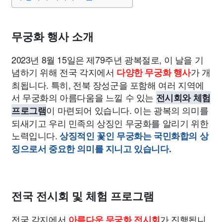
종교
사회
정치
건강
의료
의학
경제
마케팅
부동산
외국어
교육
교통
생활
기타
무궁화 행사 소개
2023년 8월 15일은 제79주년 광복절로, 이 날을 기
념하기 위해 전국 각지에서
가 개
다양한 무궁화 행사
최됩니다. 특히, 전북 장성군을 포함해 여러 지역에
서 무궁화의 아름다움을 느낄 수 있는
전시회와 체험
이 마련되어 있습니다. 이는 광복의 의미를
프로그램
되새기고 우리 민족의 상징인 무궁화를 알리기 위한
노력입니다.
상징적인 꽃인 무궁화는 국민화합의 상
징으로서 중요한 의미를 지니고 있습니다.
전국 전시회 및 체험 프로그램
전국 각지에서
가 진행됩니
아름다운 무궁화 전시회