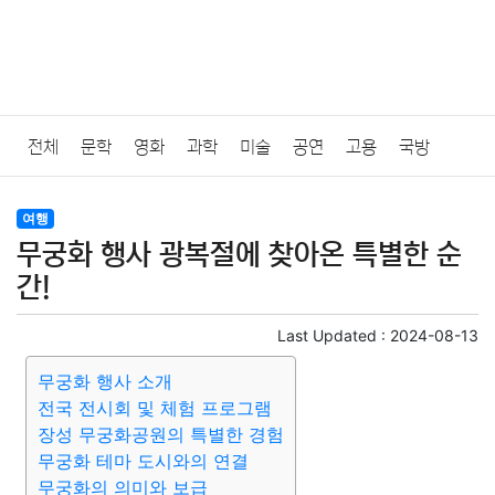
전체
문학
영화
과학
미술
공연
고용
국방
법률
음악
드라마
보험
연예인
만화
환경
보건
여행
무궁화 행사 광복절에 찾아온 특별한 순
질병
가요
방송
일상
주식
암호화폐
블록체인
간!
결혼
육아
반려동물
패션
미용
증권
인테리어
Last Updated :
2024-08-13
무궁화 행사 소개
요리
상품리뷰
원예
금융
게임
스포츠
사진
전국 전시회 및 체험 프로그램
장성 무궁화공원의 특별한 경험
대출
자동차
취미
여행
맛집
IT
컴퓨터
기술
무궁화 테마 도시와의 연결
무궁화의 의미와 보급