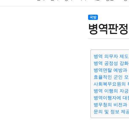
암호화폐
블록체인
결혼
육아
반려동물
국방
병역판정
여행
맛집
IT
컴퓨터
기술
종교
사회
병역 의무자 제도
병역 공정성 강화
병역면탈 예방과 
효율적인 군인 모
사회복무요원의 
병역 이행의 자긍
병역이행자에 대
병무청의 비전과
문의 및 정보 제