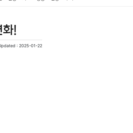
게임
스포츠
사진
대출
자동차
취미
화!
교육
교통
생활
기타
Updated :
2025-01-22