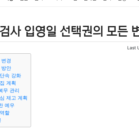
패션
미용
증권
인테리어
요리
상품리뷰
원예
금융
검사 입영일 선택권의 모든 변
정치
건강
의료
의학
경제
마케팅
부동산
외국어
Last 
 변경
 방안
단속 강화
집 계획
복무 관리
심 제고 계획
한 예우
 역할
공