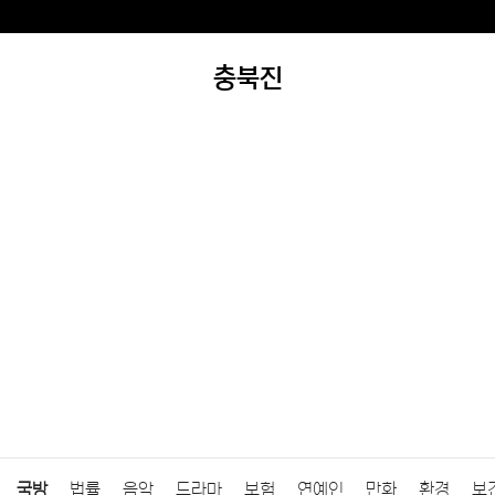
충북진
국방
법률
음악
드라마
보험
연예인
만화
환경
보