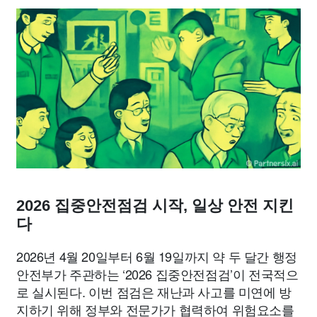
종교
사회
정치
건강
의료
의학
경제
마케팅
부동산
외국어
교육
교통
생활
기타
2026 집중안전점검 시작, 일상 안전 지킨
다
2026년 4월 20일부터 6월 19일까지 약 두 달간 행정
안전부가 주관하는 ‘2026 집중안전점검’이 전국적으
로 실시된다. 이번 점검은 재난과 사고를 미연에 방
지하기 위해 정부와 전문가가 협력하여 위험요소를