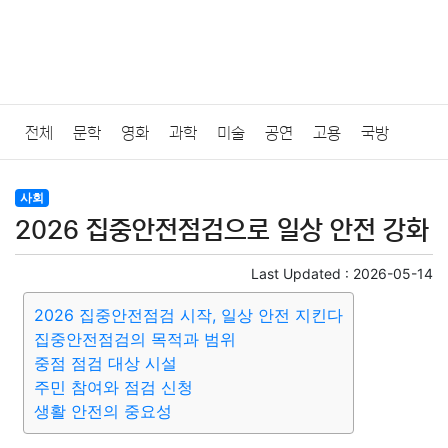
전체
문학
영화
과학
미술
공연
고용
국방
법률
음악
드라마
보험
연예인
만화
환경
보건
사회
2026 집중안전점검으로 일상 안전 강화
질병
가요
방송
일상
주식
암호화폐
블록체인
Last Updated :
2026-05-14
결혼
육아
반려동물
패션
미용
증권
인테리어
2026 집중안전점검 시작, 일상 안전 지킨다
집중안전점검의 목적과 범위
요리
상품리뷰
원예
금융
게임
스포츠
사진
중점 점검 대상 시설
주민 참여와 점검 신청
대출
자동차
취미
여행
맛집
IT
컴퓨터
기술
생활 안전의 중요성