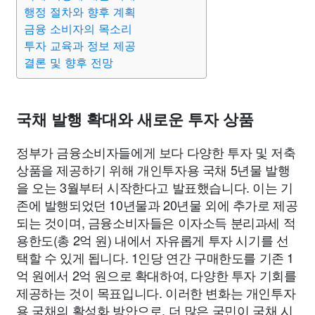
종교
사회
정치
건강
의료
의학
경제
마케팅
행정 절차와 향후 계획
금융 소비자의 목소리
투자 교육과 정보 제공
부동산
외국어
교육
교통
생활
기타
결론 및 향후 전망
국채 발행 확대와 새로운 투자 상품
정부가 금융소비자들에게 보다 다양한 투자 및 저축
상품을 제공하기 위해 개인투자용 국채 5년물 발행
을 오는 3월부터 시작한다고 발표했습니다. 이는 기
존에 발행되었던 10년물과 20년물 외에 추가로 제공
되는 것이며, 금융소비자들은 이자소득 분리과세 적
용한도(총 2억 원) 내에서 자유롭게 투자 시기를 선
택할 수 있게 됩니다. 1인당 연간 구매한도를 기존 1
억 원에서 2억 원으로 확대하여, 다양한 투자 기회를
제공하는 것이 목표입니다. 이러한 변화는 개인투자
용 국채의 활성화 방안으로, 더 많은 국민이 국채 시