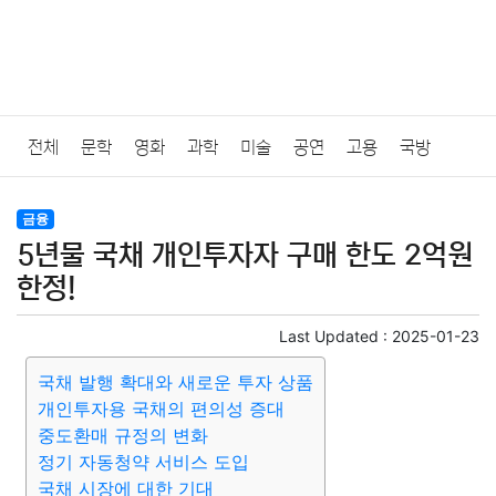
전체
문학
영화
과학
미술
공연
고용
국방
법률
음악
드라마
보험
연예인
만화
환경
보건
금융
5년물 국채 개인투자자 구매 한도 2억원
질병
가요
방송
일상
주식
암호화폐
블록체인
한정!
결혼
육아
반려동물
패션
미용
증권
인테리어
Last Updated :
2025-01-23
국채 발행 확대와 새로운 투자 상품
요리
상품리뷰
원예
금융
게임
스포츠
사진
개인투자용 국채의 편의성 증대
중도환매 규정의 변화
대출
자동차
취미
여행
맛집
IT
컴퓨터
기술
정기 자동청약 서비스 도입
국채 시장에 대한 기대