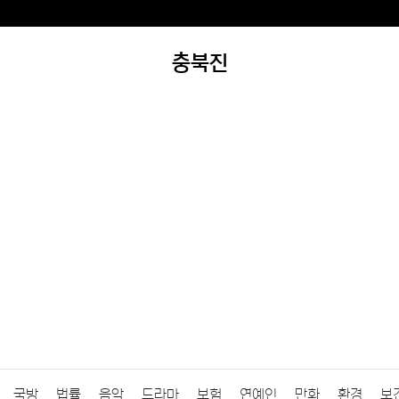
충북진
국방
법률
음악
드라마
보험
연예인
만화
환경
보