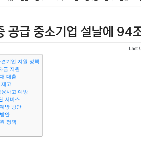
패션
미용
증권
인테리어
요리
상품리뷰
원예
금융
 공급 중소기업 설날에 94조
정치
건강
의료
의학
경제
마케팅
부동산
외국어
Last 
중견기업 지원 정책
자금 지원
대 대출
 제고
금융사고 예방
단 서비스
예방 방안
 방안
원 정책