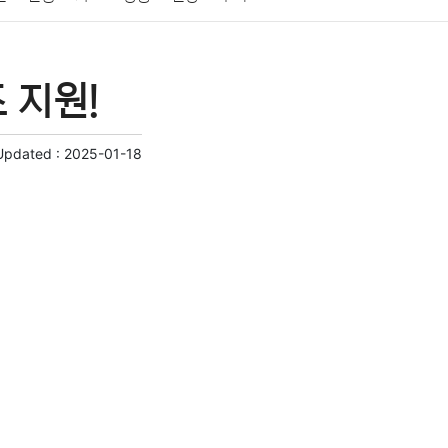
게임
스포츠
사진
대출
자동차
취미
 지원!
교육
교통
생활
기타
Updated :
2025-01-18