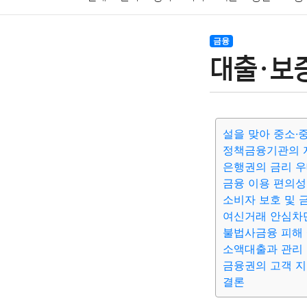
암호화폐
블록체인
결혼
육아
반려동물
금융
대출·보증
여행
맛집
IT
컴퓨터
기술
종교
사회
설을 맞아 중소·
정책금융기관의 
은행권의 금리 우
금융 이용 편의성
소비자 보호 및 
여신거래 안심차
불법사금융 피해 
소액대출과 관리
금융권의 고객 지
결론