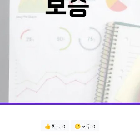
👍최고
😗오우
0
0