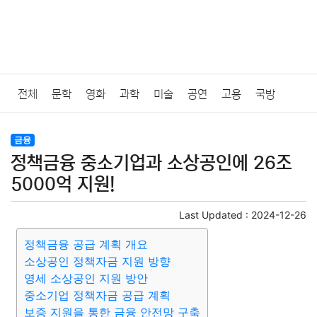
전체
문학
영화
과학
미술
공연
고용
국방
법률
음악
드라마
보험
연예인
만화
환경
보건
금융
정책금융 중소기업과 소상공인에 26조
질병
가요
방송
일상
주식
암호화폐
블록체인
5000억 지원!
결혼
육아
반려동물
패션
미용
증권
인테리어
Last Updated :
2024-12-26
정책금융 공급 계획 개요
요리
상품리뷰
원예
금융
게임
스포츠
사진
소상공인 정책자금 지원 방향
영세 소상공인 지원 방안
대출
자동차
취미
여행
맛집
IT
컴퓨터
기술
중소기업 정책자금 공급 계획
보증 지원을 통한 금융 안전망 구축