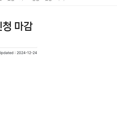
게임
스포츠
사진
대출
자동차
취미
신청 마감
교육
교통
생활
기타
Updated :
2024-12-24