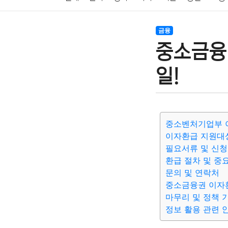
암호화폐
블록체인
결혼
육아
반려동물
금융
중소금융
여행
맛집
IT
컴퓨터
기술
종교
사회
일!
중소벤처기업부 
이자환급 지원대
필요서류 및 신청
환급 절차 및 중
문의 및 연락처
중소금융권 이자
마무리 및 정책 
정보 활용 관련 