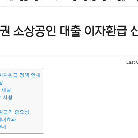
패션
미용
증권
인테리어
요리
상품리뷰
원예
금융
권 소상공인 대출 이자환급 
정치
건강
의료
의학
경제
마케팅
부동산
외국어
Last 
이자환급 정책 안내
상
 채널
요 사항
환급의 중요성
기대효과
안내