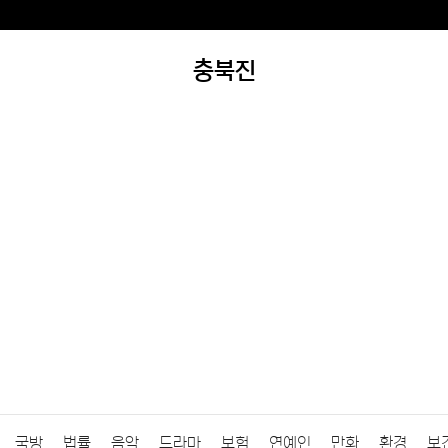
충북진
국방
법률
음악
드라마
보험
연예인
만화
환경
보