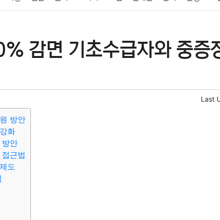
패션
미용
증권
인테리어
요리
상품리뷰
원예
금융
00% 감면 기초수급자와 중증
정치
건강
의료
의학
경제
마케팅
부동산
외국어
Last 
원 방안
 강화
 방안
 접근법
 제도
법