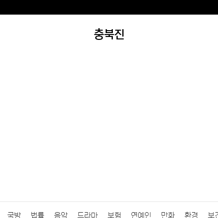
충북진
국방
법률
음악
드라마
보험
연예인
만화
환경
보