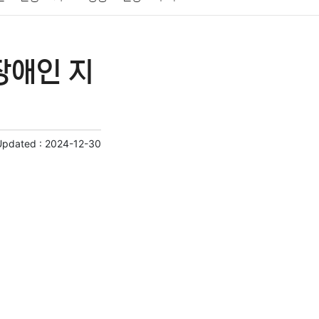
게임
스포츠
사진
대출
자동차
취미
장애인 지
교육
교통
생활
기타
Updated :
2024-12-30