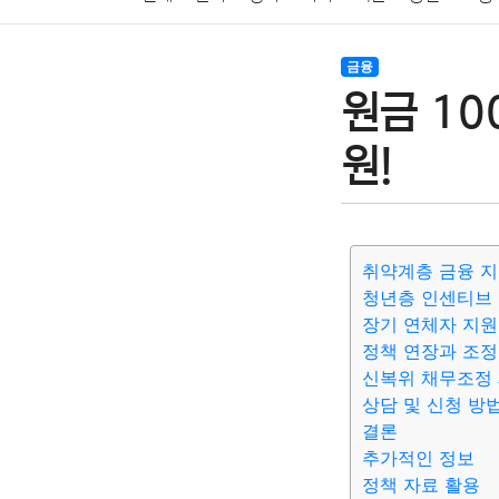
암호화폐
블록체인
결혼
육아
반려동물
금융
원금 1
여행
맛집
IT
컴퓨터
기술
종교
사회
원!
취약계층 금융 지
청년층 인센티브
장기 연체자 지원
정책 연장과 조정
신복위 채무조정
상담 및 신청 방
결론
추가적인 정보
정책 자료 활용