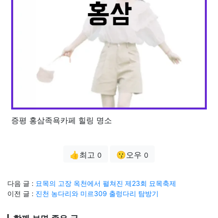
증평 홍삼족욕카페 힐링 명소
👍최고
😗오우
0
0
다음 글 :
묘목의 고장 옥천에서 펼쳐진 제23회 묘목축제
이전 글 :
진천 농다리와 미르309 출렁다리 탐방기