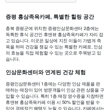
종교
사회
정치
건강
의료
의학
경제
마케팅
증평 홍삼족욕카페, 특별한 힐링 공간
부동산
외국어
교육
교통
생활
기타
충북 증평군에 위치한 증평인삼문화센터 2층에는
독특한 휴식 공간인 휴앤뷰 홍삼족욕카페가 자리 잡
고 있습니다. 이곳은 일상에 지친 이들이 가볍게 족
욕을 하며 건강을 챙길 수 있는 특별한 카페로, 인삼
의 효능을 직접 체험할 수 있는 곳으로 주목받고 있
습니다.
인삼문화센터와 연계된 건강 체험
증평인삼문화센터 1층에는 다양한 인삼 제품을 판
매하는 매장이 있어 방문객들이 인삼 관련 상품을 구
입할 수 있습니다. 특히 1층 매장 영수증을 지참하면
휴앤뷰 홍삼족욕카페 이용 시 50% 할인을 받을 수
있어 경제적인 혜택도 누릴 수 있습니다. 카페에서는