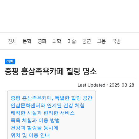
전체
문학
영화
과학
미술
공연
고용
국방
법률
음악
드라마
보험
연예인
만화
환경
보건
여행
증평 홍삼족욕카페 힐링 명소
질병
가요
방송
일상
주식
암호화폐
블록체인
Last Updated :
2025-03-28
결혼
육아
반려동물
패션
미용
증권
인테리어
증평 홍삼족욕카페, 특별한 힐링 공간
인삼문화센터와 연계된 건강 체험
요리
상품리뷰
원예
금융
게임
스포츠
사진
쾌적한 시설과 편리한 서비스
족욕 체험과 이용 방법
대출
자동차
취미
여행
맛집
IT
컴퓨터
기술
건강과 힐링을 동시에
위치 및 이용 안내