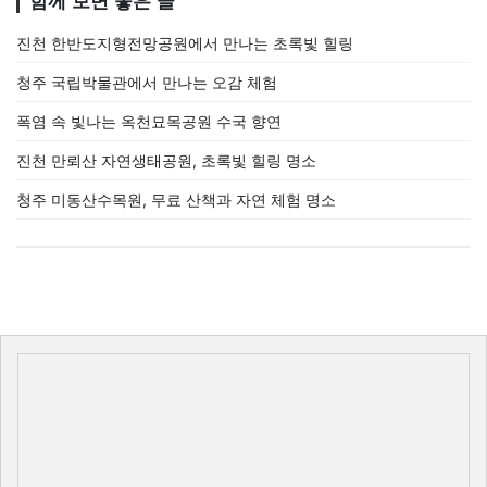
함께 보면 좋은 글
진천 한반도지형전망공원에서 만나는 초록빛 힐링
청주 국립박물관에서 만나는 오감 체험
폭염 속 빛나는 옥천묘목공원 수국 향연
진천 만뢰산 자연생태공원, 초록빛 힐링 명소
청주 미동산수목원, 무료 산책과 자연 체험 명소