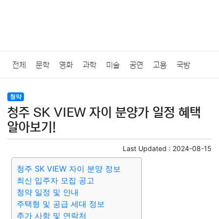
전체
문학
영화
과학
미술
공연
고용
국방
법률
음악
드라마
보험
연예인
만화
환경
보건
청약
청주 SK VIEW 자이 분양가 일정 혜택
질병
가요
방송
일상
주식
암호화폐
블록체인
알아보기!
결혼
육아
반려동물
패션
미용
증권
인테리어
Last Updated :
2024-08-15
청주 SK VIEW 자이 분양 정보
요리
상품리뷰
원예
금융
게임
스포츠
사진
최신 입주자 모집 공고
청약 일정 및 안내
대출
자동차
취미
여행
맛집
IT
컴퓨터
기술
주택형 및 공급 세대 정보
추가 사항 및 연락처