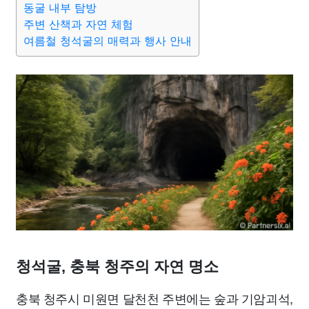
동굴 내부 탐방
종교
사회
정치
건강
의료
의학
경제
마케팅
주변 산책과 자연 체험
여름철 청석굴의 매력과 행사 안내
부동산
외국어
교육
교통
생활
기타
청석굴, 충북 청주의 자연 명소
충북 청주시 미원면 달천천 주변에는 숲과 기암괴석,