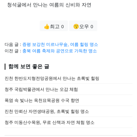
청석굴에서 만나는 여름의 신비와 자연
👍최고
😗오우
0
0
다음 글 :
증평 보강천 미르나무숲, 여름 힐링 명소
이전 글 :
충북 여름 축제와 공연으로 가득한 명소
함께 보면 좋은 글
진천 한반도지형전망공원에서 만나는 초록빛 힐링
청주 국립박물관에서 만나는 오감 체험
폭염 속 빛나는 옥천묘목공원 수국 향연
진천 만뢰산 자연생태공원, 초록빛 힐링 명소
청주 미동산수목원, 무료 산책과 자연 체험 명소