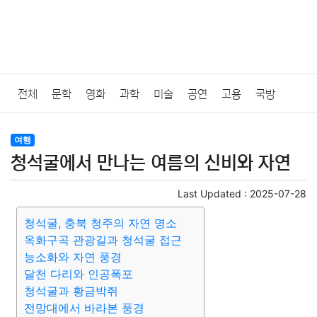
전체
문학
영화
과학
미술
공연
고용
국방
법률
음악
드라마
보험
연예인
만화
환경
보건
여행
청석굴에서 만나는 여름의 신비와 자연
질병
가요
방송
일상
주식
암호화폐
블록체인
Last Updated :
2025-07-28
결혼
육아
반려동물
패션
미용
증권
인테리어
청석굴, 충북 청주의 자연 명소
옥화구곡 관광길과 청석굴 접근
요리
상품리뷰
원예
금융
게임
스포츠
사진
능소화와 자연 풍경
달천 다리와 인공폭포
대출
자동차
취미
여행
맛집
IT
컴퓨터
기술
청석굴과 황금박쥐
전망대에서 바라본 풍경