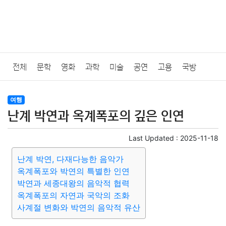
전체
문학
영화
과학
미술
공연
고용
국방
법률
음악
드라마
보험
연예인
만화
환경
보건
여행
난계 박연과 옥계폭포의 깊은 인연
질병
가요
방송
일상
주식
암호화폐
블록체인
Last Updated :
2025-11-18
결혼
육아
반려동물
패션
미용
증권
인테리어
난계 박연, 다재다능한 음악가
옥계폭포와 박연의 특별한 인연
요리
상품리뷰
원예
금융
게임
스포츠
사진
박연과 세종대왕의 음악적 협력
옥계폭포의 자연과 국악의 조화
대출
자동차
취미
여행
맛집
IT
컴퓨터
기술
사계절 변화와 박연의 음악적 유산