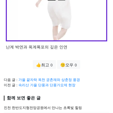
난계 박연과 옥계폭포의 깊은 인연
👍최고
😗오우
0
0
다음 글 :
가을 끝자락 옥천 궁촌재와 상춘정 풍경
이전 글 :
속리산 가을 단풍과 단풍가요제 현장
함께 보면 좋은 글
진천 한반도지형전망공원에서 만나는 초록빛 힐링