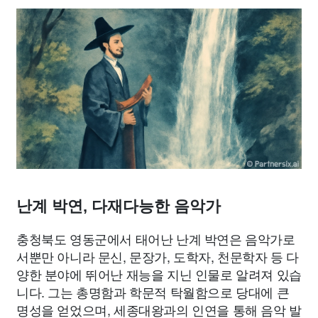
종교
사회
정치
건강
의료
의학
경제
마케팅
부동산
외국어
교육
교통
생활
기타
난계 박연, 다재다능한 음악가
충청북도 영동군에서 태어난 난계 박연은 음악가로
서뿐만 아니라 문신, 문장가, 도학자, 천문학자 등 다
양한 분야에 뛰어난 재능을 지닌 인물로 알려져 있습
니다. 그는 총명함과 학문적 탁월함으로 당대에 큰
명성을 얻었으며, 세종대왕과의 인연을 통해 음악 발