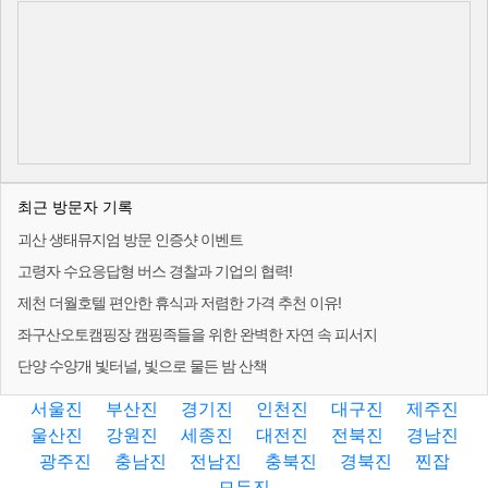
최근 방문자 기록
괴산 생태뮤지엄 방문 인증샷 이벤트
고령자 수요응답형 버스 경찰과 기업의 협력!
제천 더월호텔 편안한 휴식과 저렴한 가격 추천 이유!
좌구산오토캠핑장 캠핑족들을 위한 완벽한 자연 속 피서지
단양 수양개 빛터널, 빛으로 물든 밤 산책
서울진
부산진
경기진
인천진
대구진
제주진
울산진
강원진
세종진
대전진
전북진
경남진
광주진
충남진
전남진
충북진
경북진
찐잡
모두진