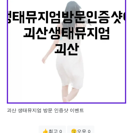
괴산 생태뮤지엄 방문 인증샷 이벤트
👍최고
😗오우
0
0