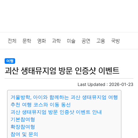
전체
문학
영화
과학
미술
공연
고용
국방
법률
음악
드라마
보험
연예인
만화
환경
보건
여행
괴산 생태뮤지엄 방문 인증샷 이벤트
질병
가요
방송
일상
주식
암호화폐
블록체인
Last Updated :
2026-01-23
결혼
육아
반려동물
패션
미용
증권
인테리어
겨울방학, 아이와 함께하는 괴산 생태뮤지엄 여행
추천 여행 코스와 이동 동선
요리
상품리뷰
원예
금융
게임
스포츠
사진
괴산 생태뮤지엄 방문 인증샷 이벤트 안내
기본참여형
대출
자동차
취미
여행
맛집
IT
컴퓨터
기술
확장참여형
참여 및 문의