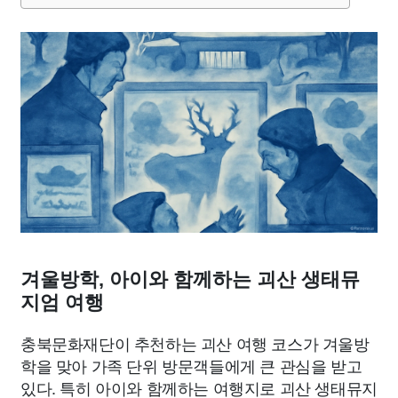
종교
사회
정치
건강
의료
의학
경제
마케팅
부동산
외국어
교육
교통
생활
기타
겨울방학, 아이와 함께하는 괴산 생태뮤
지엄 여행
충북문화재단이 추천하는 괴산 여행 코스가 겨울방
학을 맞아 가족 단위 방문객들에게 큰 관심을 받고
있다. 특히 아이와 함께하는 여행지로 괴산 생태뮤지