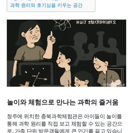
종교
사회
정치
건강
의료
의학
경제
마케팅
과학 원리와 호기심을 키우는 공간
부동산
외국어
교육
교통
생활
기타
놀이와 체험으로 만나는 과학의 즐거움
청주에 위치한 충북과학체험관은 아이들이 놀이를
통해 과학 원리를 직접 보고 체험할 수 있는 공간으
로, 가족 단위 방문객들에게 큰 인기를 끌고 있습니