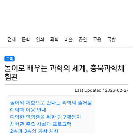
전체
문학
영화
과학
미술
공연
고용
국방
법률
음악
드라마
보험
연예인
만화
환경
보건
교육
놀이로 배우는 과학의 세계, 충북과학체
질병
가요
방송
일상
주식
암호화폐
블록체인
험관
결혼
육아
반려동물
패션
미용
증권
인테리어
Last Updated :
2026-02-27
놀이와 체험으로 만나는 과학의 즐거움
요리
상품리뷰
원예
금융
게임
스포츠
사진
예약과 이용 안내
다양한 연령층을 위한 탐구활동지
대출
자동차
취미
여행
맛집
IT
컴퓨터
기술
체험관 주요 시설과 프로그램
2층과 3층의 과학 체험