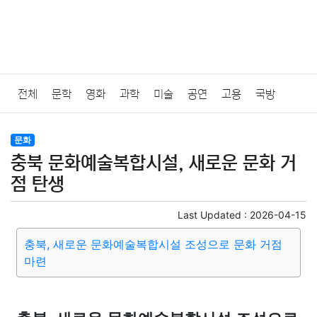
전체
문학
영화
과학
미술
공연
고용
국방
법률
음악
드라마
보험
연예인
만화
환경
보건
문화
충북 문화예술복합시설, 새로운 문화 거
질병
가요
방송
일상
주식
암호화폐
블록체인
점 탄생
결혼
육아
반려동물
패션
미용
증권
인테리어
Last Updated :
2026-04-15
충북, 새로운 문화예술복합시설 조성으로 문화 거점
요리
상품리뷰
원예
금융
게임
스포츠
사진
마련
대출
자동차
취미
여행
맛집
IT
컴퓨터
기술