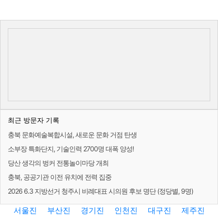
최근 방문자 기록
충북 문화예술복합시설, 새로운 문화 거점 탄생
소부장 특화단지, 기술인력 2700명 대폭 양성!
당산 생각의 벙커 전통놀이마당 개최
충북, 공공기관 이전 유치에 전력 집중
2026 6.3 지방선거 청주시 비례대표 시의원 후보 명단 (정당별, 9명)
서울진
부산진
경기진
인천진
대구진
제주진