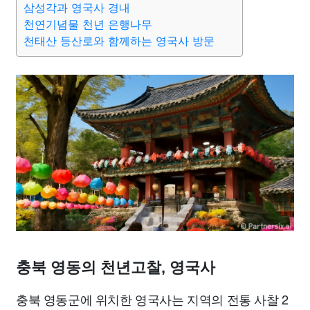
삼성각과 영국사 경내
종교
사회
정치
건강
의료
의학
경제
마케팅
천연기념물 천년 은행나무
천태산 등산로와 함께하는 영국사 방문
부동산
외국어
교육
교통
생활
기타
충북 영동의 천년고찰, 영국사
충북 영동군에 위치한 영국사는 지역의 전통 사찰 2