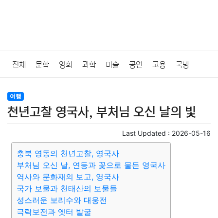
전체
문학
영화
과학
미술
공연
고용
국방
법률
음악
드라마
보험
연예인
만화
환경
보건
여행
천년고찰 영국사, 부처님 오신 날의 빛
질병
가요
방송
일상
주식
암호화폐
블록체인
Last Updated :
2026-05-16
결혼
육아
반려동물
패션
미용
증권
인테리어
충북 영동의 천년고찰, 영국사
부처님 오신 날, 연등과 꽃으로 물든 영국사
요리
상품리뷰
원예
금융
게임
스포츠
사진
역사와 문화재의 보고, 영국사
국가 보물과 천태산의 보물들
대출
자동차
취미
여행
맛집
IT
컴퓨터
기술
성스러운 보리수와 대웅전
극락보전과 옛터 발굴