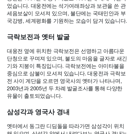
었습니다. 대웅전에는 석가여래좌상과 보관을 쓴 관
세음보살이 모셔져 있으며, 불단에는 국태민안과 부
국강병, 세계평화를 기원하는 모습이 담겨 있습니다.
극락보전과 옛터 발굴
대웅전 옆에 위치한 극락보전은 선명하고 아름다운
단청으로 꾸며져 있으며, 불도의 마음을 글자로 새긴
기와 지붕이 특징입니다. 극락보전에는 아미타불을
중심으로 삼불이 모셔져 있습니다. 대웅전과 극락보
전 사이 계단을 오르면 영국사의 옛터가 나타나며,
2003년과 2005년 두 차례 발굴조사를 통해 다양한
유물이 출토되었습니다.
삼성각과 영국사 경내
옛터에서 동그란 디딤돌을 따라가면 삼성각이 위치
해 있으며, 삼성각 앞에서 내려다보는 영국사 경내는