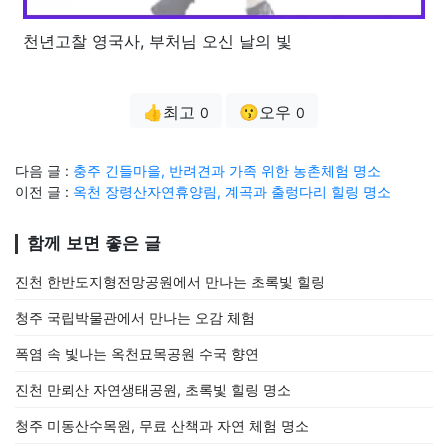
천년고찰 영국사, 부처님 오신 날의 빛
👍최고
😗오우
0
0
다음 글 :
충주 긴들마을, 반려견과 가족 위한 농촌체험 명소
이전 글 :
옥천 장령산자연휴양림, 계곡과 출렁다리 힐링 명소
함께 보면 좋은 글
진천 한반도지형전망공원에서 만나는 초록빛 힐링
청주 국립박물관에서 만나는 오감 체험
폭염 속 빛나는 옥천묘목공원 수국 향연
진천 만뢰산 자연생태공원, 초록빛 힐링 명소
청주 미동산수목원, 무료 산책과 자연 체험 명소