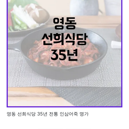
영동 선희식당 35년 전통 인삼어죽 명가