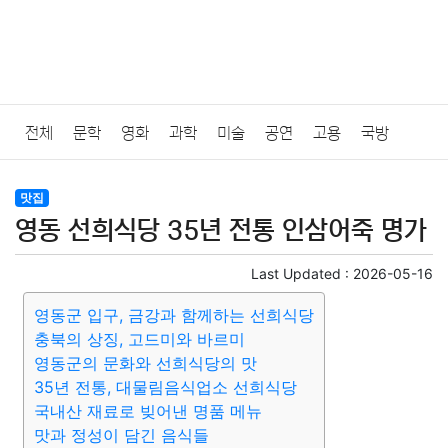
전체
문학
영화
과학
미술
공연
고용
국방
법률
음악
드라마
보험
연예인
만화
환경
보건
맛집
영동 선희식당 35년 전통 인삼어죽 명가
질병
가요
방송
일상
주식
암호화폐
블록체인
Last Updated :
2026-05-16
결혼
육아
반려동물
패션
미용
증권
인테리어
영동군 입구, 금강과 함께하는 선희식당
충북의 상징, 고드미와 바르미
요리
상품리뷰
원예
금융
게임
스포츠
사진
영동군의 문화와 선희식당의 맛
35년 전통, 대물림음식업소 선희식당
대출
자동차
취미
여행
맛집
IT
컴퓨터
기술
국내산 재료로 빚어낸 명품 메뉴
맛과 정성이 담긴 음식들