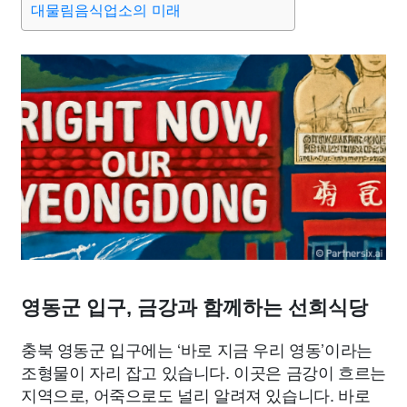
대물림음식업소의 미래
종교
사회
정치
건강
의료
의학
경제
마케팅
부동산
외국어
교육
교통
생활
기타
영동군 입구, 금강과 함께하는 선희식당
충북 영동군 입구에는 ‘바로 지금 우리 영동’이라는
조형물이 자리 잡고 있습니다. 이곳은 금강이 흐르는
지역으로, 어죽으로도 널리 알려져 있습니다. 바로