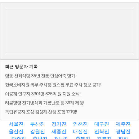
최근 방문자 기록
영동 선희식당 35년 전통 인삼어죽 명가
한국소비자원 외부 주차장 원스톱 무료 주차 정보 공개!
이공계 연구자 3301명 825억 원 지원 소식!
리콜명령 전기방석과 기름난로 등 39개 제품!
독립유공자 포상 김성재 선생 포함 121명!
서울진
부산진
경기진
인천진
대구진
제주진
울산진
강원진
세종진
대전진
전북진
경남진
광주진
충남진
전남진
충북진
경북진
찐잡