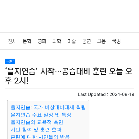
전체
문학
영화
과학
미술
공연
고용
국방
법률
음악
드라마
보험
연예인
만화
환경
보건
국방
‘을지연습’ 시작…공습대비 훈련 오늘 오
질병
가요
방송
일상
주식
암호화폐
블록체인
후 2시!
결혼
육아
반려동물
패션
미용
증권
인테리어
Last Updated :
2024-08-19
을지연습: 국가 비상대비태세 확립
요리
상품리뷰
원예
금융
게임
스포츠
사진
을지연습 주요 일정 및 특징
을지연습의 교육적 측면
대출
자동차
취미
여행
맛집
IT
컴퓨터
기술
시민 참여 및 훈련 효과
훈련에 대한 시민들의 반응