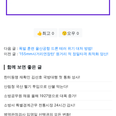
👍최고
😗오우
0
0
다음 글 :
폭발 훈련 울산공항 드론 테러 위기 대처 방법!
이전 글 :
‘155mm사거리연장탄’ 원거리 적 정밀타격 최적화 양산!
함께 보면 좋은 글
한미동맹 재확인 김선호 국방대행 첫 통화 성사!
산림청 국산 헬기 투입으로 산불 막는다!
소방공무원 채용 올해 1927명으로 대폭 증가!
소방서 특별경계근무 전통시장 24시간 감시!
병역판정검사 입영일 선택권의 모든 변화!