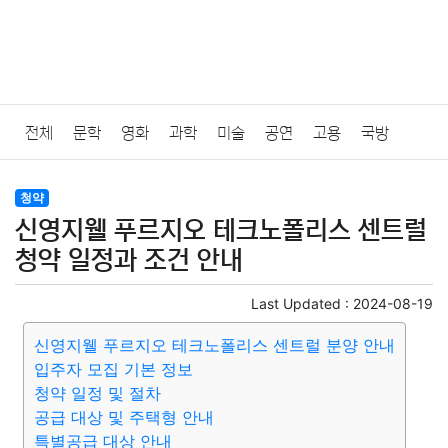
전체
문학
영화
과학
미술
공연
고용
국방
법률
음악
드라마
보험
연예인
만화
환경
보건
청약
신영지웰 푸르지오 테크노폴리스 센트럴
질병
가요
방송
일상
주식
암호화폐
블록체인
청약 일정과 조건 안내
결혼
육아
반려동물
패션
미용
증권
인테리어
Last Updated :
2024-08-19
신영지웰 푸르지오 테크노폴리스 센트럴 분양 안내
요리
상품리뷰
원예
금융
게임
스포츠
사진
입주자 모집 기본 정보
청약 일정 및 절차
대출
자동차
취미
여행
맛집
IT
컴퓨터
기술
공급 대상 및 주택형 안내
특별공급 대상 안내