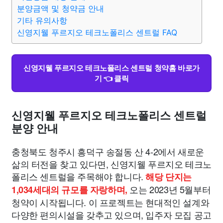
종교
사회
정치
건강
의료
의학
경제
마케팅
분양금액 및 청약금 안내
기타 유의사항
신영지웰 푸르지오 테크노폴리스 센트럴 FAQ
부동산
외국어
교육
교통
생활
기타
신영지웰 푸르지오 테크노폴리스 센트럴 청약홈 바로가
기 👈 클릭
신영지웰 푸르지오 테크노폴리스 센트럴
분양 안내
충청북도 청주시 흥덕구 송절동 산 4-2에서 새로운
삶의 터전을 찾고 있다면, 신영지웰 푸르지오 테크노
폴리스 센트럴을 주목해야 합니다.
해당 단지는
오는 2023년 5월부터
1,034세대의 규모를 자랑하며,
청약이 시작됩니다. 이 프로젝트는 현대적인 설계와
다양한 편의시설을 갖추고 있으며, 입주자 모집 공고