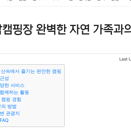
패션
미용
증권
인테리어
요리
상품리뷰
원예
금융
담캠핑장 완벽한 자연 가족과
정치
건강
의료
의학
경제
마케팅
부동산
외국어
Last 
 산속에서 즐기는 편안한 캠핑
접근성
다양한 서비스
 함께하는 활동
 캠핑 경험
문의 방법
변 관광지
FAQ