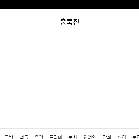
충북진
국방
법률
음악
드라마
보험
연예인
만화
환경
보