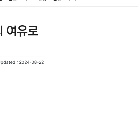
게임
스포츠
사진
대출
자동차
취미
의 여유로
교육
교통
생활
기타
Updated :
2024-08-22