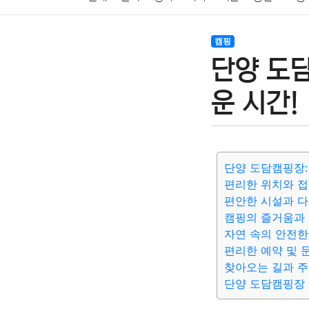
암호화폐
블록체인
결혼
육아
반려동물
캠핑
단양 도
여행
맛집
IT
컴퓨터
기술
종교
사회
운 시간!
단양 도담캠핑장:
편리한 위치와 
편안한 시설과 
캠핑의 즐거움과
자연 속의 안전한
편리한 예약 및 
찾아오는 길과 주
단양 도담캠핑장 