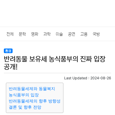
전체
문학
영화
과학
미술
공연
고용
국방
법률
음악
드라마
보험
연예인
만화
환경
보건
환경
반려동물 보유세 농식품부의 진짜 입장
질병
가요
방송
일상
주식
암호화폐
블록체인
공개!
결혼
육아
반려동물
패션
미용
증권
인테리어
Last Updated :
2024-08-26
반려동물세제와 동물복지
요리
상품리뷰
원예
금융
게임
스포츠
사진
농식품부의 입장
반려동물세제의 향후 방향성
대출
자동차
취미
여행
맛집
IT
컴퓨터
기술
결론 및 향후 전망