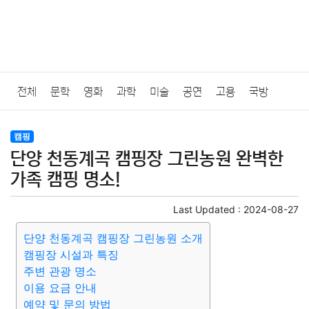
전체
문학
영화
과학
미술
공연
고용
국방
법률
음악
드라마
보험
연예인
만화
환경
보건
캠핑
단양 천동계곡 캠핑장 그린농원 완벽한
질병
가요
방송
일상
주식
암호화폐
블록체인
가족 캠핑 명소!
결혼
육아
반려동물
패션
미용
증권
인테리어
Last Updated :
2024-08-27
단양 천동계곡 캠핑장 그린농원 소개
요리
상품리뷰
원예
금융
게임
스포츠
사진
캠핑장 시설과 특징
주변 관광 명소
대출
자동차
취미
여행
맛집
IT
컴퓨터
기술
이용 요금 안내
예약 및 문의 방법