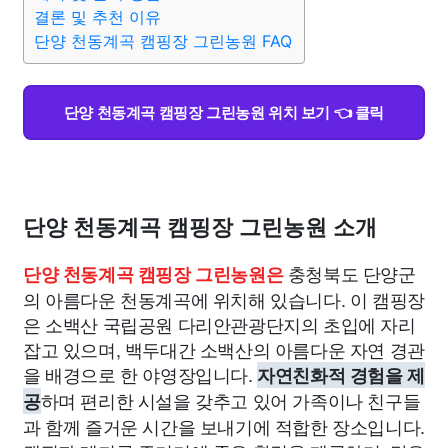
종교
사회
정치
건강
의료
의학
경제
마케팅
결론 및 추천 이유
단양 천동계곡 캠핑장 그린농원 FAQ
부동산
외국어
교육
교통
생활
기타
단양 천동계곡 캠핑장 그린농원 위치 보기 👈 클릭
단양 천동계곡 캠핑장 그린농원 소개
충청북도 단양군
단양 천동계곡 캠핑장 그린농원은
의 아름다운 천동계곡에 위치해 있습니다. 이 캠핑장
은 소백산 국립공원 다리안관광단지의 초입에 자리
잡고 있으며, 백두대간 소백산의 아름다운 자연 경관
을 배경으로 한 야영장입니다.
자연친화적 경험을 제
하며 편리한 시설을 갖추고 있어 가족이나 친구들
공
과 함께 즐거운 시간을 보내기에 적합한 장소입니다.