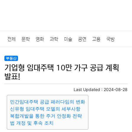
전체
문학
영화
과학
미술
공연
고용
국방
법률
음악
드라마
보험
연예인
만화
환경
보건
부동산
기업형 임대주택 10만 가구 공급 계획
질병
가요
방송
일상
주식
암호화폐
블록체인
발표!
결혼
육아
반려동물
패션
미용
증권
인테리어
Last Updated :
2024-08-28
민간임대주택 공급 패러다임의 변화
요리
상품리뷰
원예
금융
게임
스포츠
사진
신유형 임대주택 모델의 세부사항
복합개발을 통한 주거 안정화 전략
대출
자동차
취미
여행
맛집
IT
컴퓨터
기술
법 개정 및 후속 조치