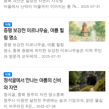
충북 괴산군 칠성면 사은리 사오랑
마을에서 산막이 마을까지 이어지는 총 7k…
2025-07-31
여행
증평 보강천 미르나무숲, 여름 힐
링 명소
증평 보강천 미르나무숲, 여름 힐링
명소 충북 증평에 위치한 보강천 미르나무숲은 지역 주민
과 방문객 모두에게…
2025-07-31
여행
청석굴에서 만나는 여름의 신비
와 자연
청석굴, 충북 청주의 자연 명소충북
청주시 미원면 달천천 주변에는 숲과 기암괴석, 맑은 물길
이 어우러진 9곳…
2025-07-28