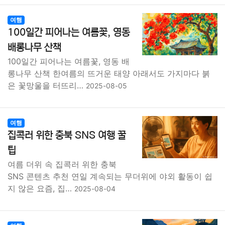
여행
100일간 피어나는 여름꽃, 영동
배롱나무 산책
100일간 피어나는 여름꽃, 영동 배
롱나무 산책 한여름의 뜨거운 태양 아래서도 가지마다 붉
은 꽃망울을 터뜨리…
2025-08-05
여행
집콕러 위한 충북 SNS 여행 꿀
팁
여름 더위 속 집콕러 위한 충북
SNS 콘텐츠 추천 연일 계속되는 무더위에 야외 활동이 쉽
지 않은 요즘, 집…
2025-08-04