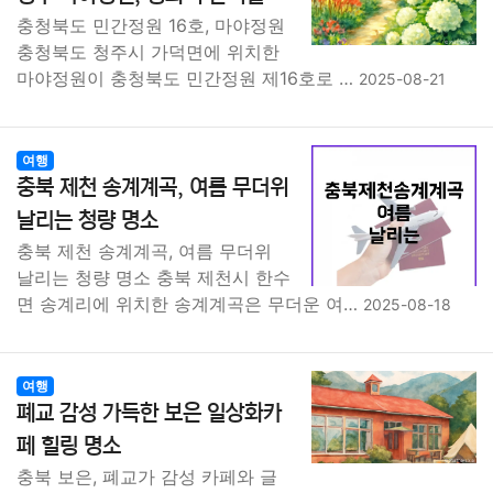
종교
사회
정치
건강
의료
의학
경제
마케팅
충청북도 민간정원 16호, 마야정원
충청북도 청주시 가덕면에 위치한
마야정원이 충청북도 민간정원 제16호로 …
부동산
외국어
교육
교통
생활
기타
2025-08-21
여행
충북 제천 송계계곡, 여름 무더위
날리는 청량 명소
충북 제천 송계계곡, 여름 무더위
날리는 청량 명소 충북 제천시 한수
면 송계리에 위치한 송계계곡은 무더운 여…
2025-08-18
여행
폐교 감성 가득한 보은 일상화카
페 힐링 명소
충북 보은, 폐교가 감성 카페와 글