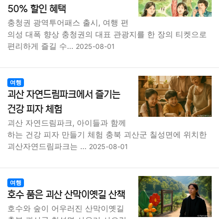
50% 할인 혜택
충청권 광역투어패스 출시, 여행 편
의성 대폭 향상 충청권의 대표 관광지를 한 장의 티켓으로
편리하게 즐길 수…
2025-08-01
여행
괴산 자연드림파크에서 즐기는
건강 피자 체험
괴산 자연드림파크, 아이들과 함께
하는 건강 피자 만들기 체험 충북 괴산군 칠성면에 위치한
괴산자연드림파크는 …
2025-08-01
여행
호수 품은 괴산 산막이옛길 산책
호수와 숲이 어우러진 산막이옛길