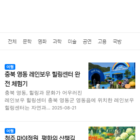
전체
문학
영화
과학
미술
공연
고용
국방
법률
음악
드라마
보험
연예인
만화
환경
보건
여행
충북 영동 레인보우 힐링센터 완
질병
가요
방송
일상
주식
암호화폐
블록체인
전 체험기
충북 영동, 힐링과 문화가 어우러진
결혼
육아
반려동물
패션
미용
증권
인테리어
레인보우 힐링센터 충북 영동군 영동읍에 위치한 레인보우
힐링센터는 자연과…
2025-08-21
요리
상품리뷰
원예
금융
게임
스포츠
사진
대출
자동차
취미
여행
맛집
IT
컴퓨터
기술
여행
청주 마야정원, 평화의 산책길