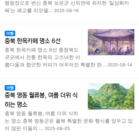
램핑장으로 변신 충북 보은군 산외면에 위치한 ‘일상화카
페’는 폐교를 리모델…
2025-08-16
여행
충북 한옥카페 명소 6선
충북 한옥카페 명소 6선 충청북도
곳곳에서 전통 한옥의 고즈넉한 아
름다움과 향긋한 커피가 어우러진 특별한 한…
2025-08-14
여행
충북 영동 월류봉, 여름 더위 식
히는 명소
충북 영동 월류봉, 여름 더위 식히
는 명소 충북 영동군은 올해 특별한 문화 행사를 앞두고 있
어 많은 이들의 …
2025-08-05