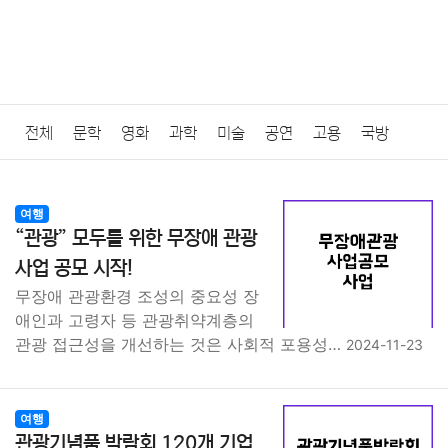
전체
문학
영화
과학
미술
공연
고용
국방
법률
음악
드라마
보험
연예인
만화
환경
보건
여행
“관광” 모두를 위한 무장애 관광
질병
가요
방송
일상
주식
암호화폐
블록체인
사업 공모 시작!
무장애 관광환경 조성의 중요성 장
결혼
육아
반려동물
패션
미용
증권
인테리어
애인과 고령자 등 관광취약계층의
관광 접근성을 개선하는 것은 사회적 포용성…
2024-11-23
요리
상품리뷰
원예
금융
게임
스포츠
사진
대출
자동차
취미
여행
맛집
IT
컴퓨터
기술
여행
관광기념품 박람회 120개 기업