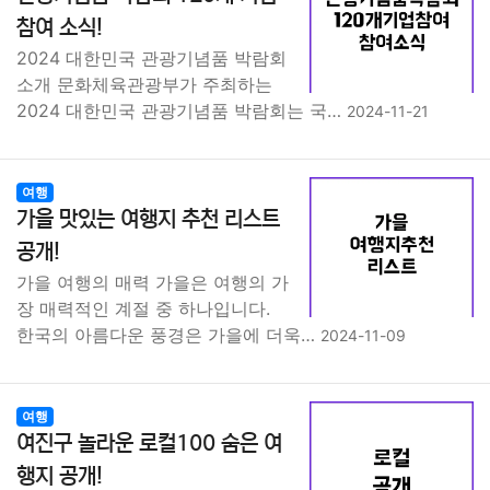
종교
사회
정치
건강
의료
의학
경제
마케팅
참여 소식!
2024 대한민국 관광기념품 박람회
부동산
외국어
교육
교통
생활
기타
소개 문화체육관광부가 주최하는
2024 대한민국 관광기념품 박람회는 국…
2024-11-21
여행
가을 맛있는 여행지 추천 리스트
공개!
가을 여행의 매력 가을은 여행의 가
장 매력적인 계절 중 하나입니다.
한국의 아름다운 풍경은 가을에 더욱…
2024-11-09
여행
여진구 놀라운 로컬100 숨은 여
행지 공개!