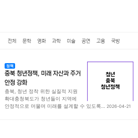
전체
문학
영화
과학
미술
공연
고용
국방
법률
음악
드라마
보험
연예인
만화
환경
보건
정책
충북 청년정책, 미래 자산과 주거
질병
가요
방송
일상
주식
암호화폐
블록체인
안정 강화
충북, 청년 정착 위한 실질적 지원
결혼
육아
반려동물
패션
미용
증권
인테리어
확대충청북도가 청년들이 지역에
안정적으로 머물며 미래를 설계할 수 있도록…
2026-04-21
요리
상품리뷰
원예
금융
게임
스포츠
사진
대출
자동차
취미
여행
맛집
IT
컴퓨터
기술