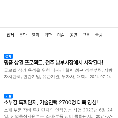
전체
문학
영화
과학
미술
공연
고용
국방
법률
음악
드라마
보험
연예인
만화
환경
보건
경제
명품 상권 프로젝트, 전주 남부시장에서 시작된다!
질병
가요
방송
일상
주식
암호화폐
블록체인
글로컬 상권 육성을 위한 다자간 협력 최근 정부부처, 지방
자치단체, 민간기업, 유관기관, 투자사, 대학…
2024-07-24
결혼
육아
반려동물
패션
미용
증권
인테리어
요리
상품리뷰
원예
금융
게임
스포츠
사진
기술
소부장 특화단지, 기술인력 2700명 대폭 양성!
대출
자동차
취미
여행
맛집
IT
컴퓨터
기술
소재·부품·장비 특화단지의 인력양성 사업 2023년 6월 24
일, 산업통상자원부는 소재·부품·장비 특화단지…
2024-07-