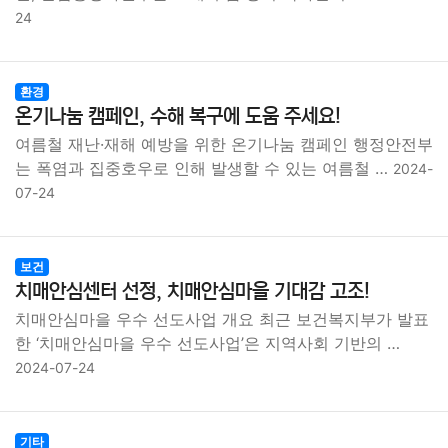
종교
사회
정치
건강
의료
의학
경제
마케팅
24
부동산
외국어
교육
교통
생활
기타
환경
온기나눔 캠페인, 수해 복구에 도움 주세요!
여름철 재난·재해 예방을 위한 온기나눔 캠페인 행정안전부
는 폭염과 집중호우로 인해 발생할 수 있는 여름철 …
2024-
07-24
보건
치매안심센터 선정, 치매안심마을 기대감 고조!
치매안심마을 우수 선도사업 개요 최근 보건복지부가 발표
한 ‘치매안심마을 우수 선도사업’은 지역사회 기반의 …
2024-07-24
기타