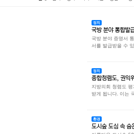
암호화폐
블록체인
결혼
육아
반려동물
정치
국방 분야 통합발급
여행
맛집
IT
컴퓨터
기술
종교
사회
국방 분야 증명서 
서를 발급받을 수 
정치
종합청렴도, 권익위
지방의회 청렴도 평
받게 됩니다. 이는
환경
도시숲 도심 속 숨