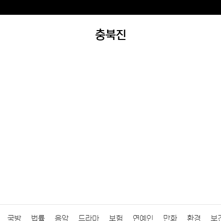
충북진
국방
법률
음악
드라마
보험
연예인
만화
환경
보