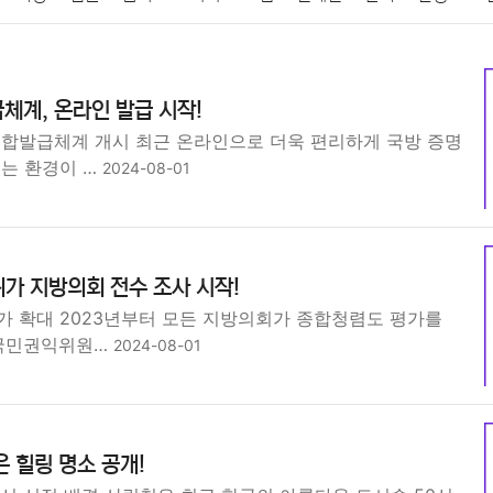
패션
미용
증권
인테리어
요리
상품리뷰
원예
금융
체계, 온라인 발급 시작!
정치
건강
의료
의학
경제
마케팅
부동산
외국어
통합발급체계 개시 최근 온라인으로 더욱 편리하게 국방 증명
있는 환경이 …
2024-08-01
가 지방의회 전수 조사 시작!
가 확대 2023년부터 모든 지방의회가 종합청렴도 평가를
 국민권익위원…
2024-08-01
은 힐링 명소 공개!