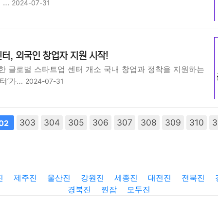
는 …
2024-07-31
터, 외국인 창업자 지원 시작!
한 글로벌 스타트업 센터 개소 국내 창업과 정착을 지원하는
센터’가…
2024-07-31
303
304
305
306
307
308
309
310
3
02
진
제주진
울산진
강원진
세종진
대전진
전북진
경북진
찐잡
모두진