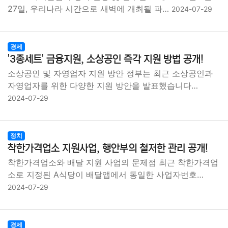
종교
사회
정치
건강
의료
의학
경제
마케팅
27일, 우리나라 시간으로 새벽에 개최될 파…
2024-07-29
부동산
외국어
교육
교통
생활
기타
경제
'3종세트' 금융지원, 소상공인 즉각 지원 방법 공개!
소상공인 및 자영업자 지원 방안 정부는 최근 소상공인과
자영업자를 위한 다양한 지원 방안을 발표했습니다…
2024-07-29
정치
착한가격업소 지원사업, 행안부의 철저한 관리 공개!
착한가격업소와 배달 지원 사업의 문제점 최근 착한가격업
소로 지정된 A식당이 배달앱에서 동일한 사업자번호…
2024-07-29
경제