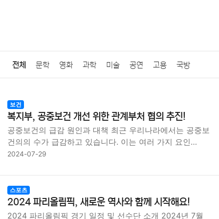
전체
문학
영화
과학
미술
공연
고용
국방
법률
음악
드라마
보험
연예인
만화
환경
보건
보건
복지부, 공중보건 개선 위한 관계부처 협의 추진!
질병
가요
방송
일상
주식
암호화폐
블록체인
공중보건의 급감 원인과 대책 최근 우리나라에서는 공중보
건의의 수가 급감하고 있습니다. 이는 여러 가지 요인…
결혼
육아
반려동물
패션
미용
증권
인테리어
2024-07-29
요리
상품리뷰
원예
금융
게임
스포츠
사진
스포츠
대출
자동차
취미
여행
맛집
IT
컴퓨터
기술
2024 파리올림픽, 새로운 역사와 함께 시작해요!
2024 파리올림픽 경기 일정 및 선수단 소개 2024년 7월