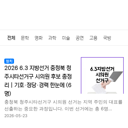
전체
문학
영화
과학
미술
공연
고용
국방
법률
음악
드라마
보험
연예인
만화
환경
보건
정치
2026 6.3 지방선거 충청북 청
질병
가요
방송
일상
주식
암호화폐
블록체인
주시타선거구 시의원 후보 총정
리｜기호·정당·경력 한눈에 (6
결혼
육아
반려동물
패션
미용
증권
인테리어
명)
요리
상품리뷰
원예
금융
게임
스포츠
사진
충청북 청주시타선거구 시의원 선거는 지역 주민의 대표를
선출하는 중요한 과정입니다. 이번 선거에는 총 6명…
2026-05-23
대출
자동차
취미
여행
맛집
IT
컴퓨터
기술