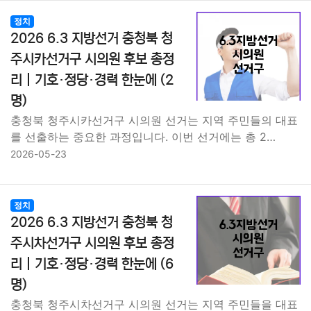
종교
사회
정치
건강
의료
의학
경제
마케팅
정치
2026 6.3 지방선거 충청북 청
부동산
외국어
교육
교통
생활
기타
주시카선거구 시의원 후보 총정
리｜기호·정당·경력 한눈에 (2
명)
충청북 청주시카선거구 시의원 선거는 지역 주민들의 대표
를 선출하는 중요한 과정입니다. 이번 선거에는 총 2…
2026-05-23
정치
2026 6.3 지방선거 충청북 청
주시차선거구 시의원 후보 총정
리｜기호·정당·경력 한눈에 (6
명)
충청북 청주시차선거구 시의원 선거는 지역 주민들을 대표