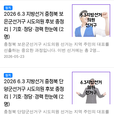
종교
사회
정치
건강
의료
의학
경제
마케팅
정치
2026 6.3 지방선거 충청북 보
부동산
외국어
교육
교통
생활
기타
은군선거구 시도의원 후보 총정
리｜기호·정당·경력 한눈에 (2
명)
충청북 보은군선거구 시도의원 선거는 지역 주민의 대표를
선출하는 중요한 과정입니다. 이번 선거에는 총 2명…
2026-05-23
정치
2026 6.3 지방선거 충청북 단
양군선거구 시도의원 후보 총정
리｜기호·정당·경력 한눈에 (2
명)
충청북 단양군선거구 시도의원 선거는 지역 주민의 대표를