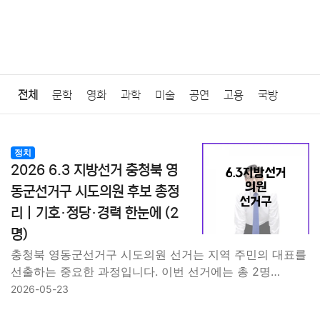
전체
문학
영화
과학
미술
공연
고용
국방
법률
음악
드라마
보험
연예인
만화
환경
보건
정치
2026 6.3 지방선거 충청북 영
질병
가요
방송
일상
주식
암호화폐
블록체인
동군선거구 시도의원 후보 총정
리｜기호·정당·경력 한눈에 (2
결혼
육아
반려동물
패션
미용
증권
인테리어
명)
요리
상품리뷰
원예
금융
게임
스포츠
사진
충청북 영동군선거구 시도의원 선거는 지역 주민의 대표를
선출하는 중요한 과정입니다. 이번 선거에는 총 2명…
2026-05-23
대출
자동차
취미
여행
맛집
IT
컴퓨터
기술