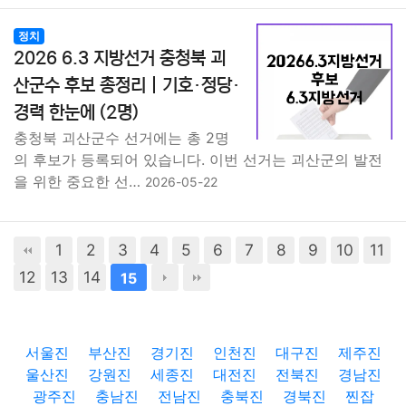
정치
2026 6.3 지방선거 충청북 괴
산군수 후보 총정리｜기호·정당·
경력 한눈에 (2명)
충청북 괴산군수 선거에는 총 2명
의 후보가 등록되어 있습니다. 이번 선거는 괴산군의 발전
을 위한 중요한 선…
2026-05-22
1
2
3
4
5
6
7
8
9
10
11
12
13
14
15
서울진
부산진
경기진
인천진
대구진
제주진
울산진
강원진
세종진
대전진
전북진
경남진
광주진
충남진
전남진
충북진
경북진
찐잡