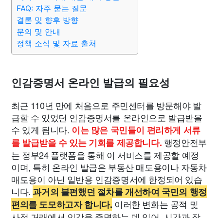
종교
사회
정치
건강
의료
의학
경제
마케팅
FAQ: 자주 묻는 질문
결론 및 향후 방향
문의 및 안내
부동산
외국어
교육
교통
생활
기타
정책 소식 및 자료 출처
인감증명서 온라인 발급의 필요성
최근 110년 만에 처음으로 주민센터를 방문해야 발
급할 수 있었던 인감증명서를 온라인으로 발급받을
수 있게 됩니다.
이는 많은 국민들이 편리하게 서류
행정안전부
를 발급받을 수 있는 기회를 제공합니다.
는 정부24 플랫폼을 통해 이 서비스를 제공할 예정
이며, 특히 온라인 발급은 부동산 매도용이나 자동차
매도용이 아닌 일반용 인감증명서에 한정되어 있습
니다.
과거의 불편했던 절차를 개선하여 국민의 행정
이러한 변화는 공적 및
편의를 도모하고자 합니다.
사적 거래에서 인감을 증명하는 데 있어, 시간과 장