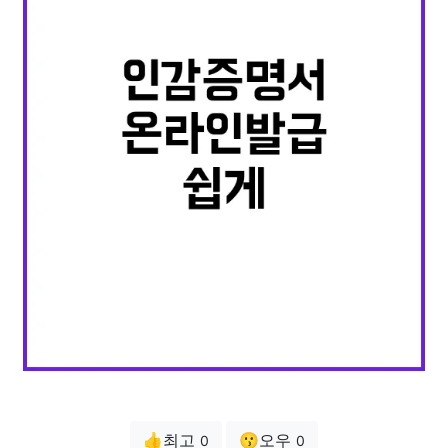
👍최고
😗오우
0
0