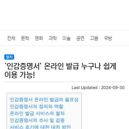
전체
문학
영화
과학
미술
공연
고용
국방
법률
음악
드라마
보험
연예인
만화
환경
보건
정치
‘인감증명서’ 온라인 발급 누구나 쉽게
질병
가요
방송
일상
주식
암호화폐
블록체인
이용 가능!
결혼
육아
반려동물
패션
미용
증권
인테리어
Last Updated :
2024-09-30
인감증명서 온라인 발급의 필요성
요리
상품리뷰
원예
금융
게임
스포츠
사진
인감증명서의 정의와 역할
온라인 발급 서비스의 절차
대출
자동차
취미
여행
맛집
IT
컴퓨터
기술
인감증명서의 조사 및 검증
서비스 초기에 대한 대처 방안