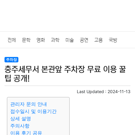
전체
문학
영화
과학
미술
공연
고용
국방
법률
음악
드라마
보험
연예인
만화
환경
보건
주차장
충주세무서 본관앞 주차장 무료 이용 꿀
질병
가요
방송
일상
주식
암호화폐
블록체인
팁 공개!
결혼
육아
반려동물
패션
미용
증권
인테리어
Last Updated :
2024-11-13
관리자 문의 안내
요리
상품리뷰
원예
금융
게임
스포츠
사진
접수일시 및 이용기간
상세 설명
대출
자동차
취미
여행
맛집
IT
컴퓨터
기술
주의사항
이용 후기 공유