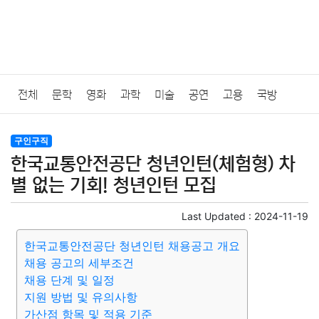
전체
문학
영화
과학
미술
공연
고용
국방
법률
음악
드라마
보험
연예인
만화
환경
보건
구인구직
한국교통안전공단 청년인턴(체험형) 차
질병
가요
방송
일상
주식
암호화폐
블록체인
별 없는 기회! 청년인턴 모집
결혼
육아
반려동물
패션
미용
증권
인테리어
Last Updated :
2024-11-19
한국교통안전공단 청년인턴 채용공고 개요
요리
상품리뷰
원예
금융
게임
스포츠
사진
채용 공고의 세부조건
채용 단계 및 일정
대출
자동차
취미
여행
맛집
IT
컴퓨터
기술
지원 방법 및 유의사항
가산점 항목 및 적용 기준