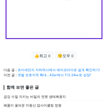
👍최고
😗오우
0
0
다음 글 :
초미세먼지 지하역사에서 에어코리아로 쉽게 확인하기!
이전 글 :
갯벌 보호지역 확대…42㎢에서 113.34㎢로 성장!
함께 보면 좋은 글
금강 수질 지키는 비밀의 연못 생태복원지
폐품이 꽃피운 미동산 업사이클링 정원