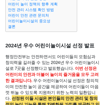
종교
사회
정치
건강
의료
의학
경제
마케팅
어린이 놀이 정책의 향후 계획
안전 관리 시스템 확인 방법
어린이 안전 관련 문의처
부동산
외국어
교육
교통
생활
기타
어린이놀이시설의 중요성
결론
2024년 우수 어린이놀이시설 선정 발표
행정안전부는 안전하면서도 어린이들의 모험심과
창의력을 길러줄 수 있는 2024년 우수 어린이놀이시
설로 7곳을 선정했다고 발표했습니다.
이번 선정은
어린이의 안전과 더불어 놀이의 즐거움을 모두 고려
우수 어린이놀이시설 선정은 창의적
한 결과입니다.
이며 안전한 놀이 공간을 제공하여 어린이들이 마음
껏 뛰놀 수 있도록 지원하기 위한 노력의 일환입니
다.
선정된 이들 시설은 본인들의 안전 관리 및 창의
적인 놀이 기능을 통해 차별화된 가치를 제공하고 있