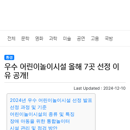
전체
문학
영화
과학
미술
공연
고용
국방
법률
음악
드라마
보험
연예인
만화
환경
보건
환경
우수 어린이놀이시설 올해 7곳 선정 이
질병
가요
방송
일상
주식
암호화폐
블록체인
유 공개!
결혼
육아
반려동물
패션
미용
증권
인테리어
Last Updated :
2024-12-10
2024년 우수 어린이놀이시설 선정 발표
요리
상품리뷰
원예
금융
게임
스포츠
사진
선정 과정 및 기준
어린이놀이시설의 종류 및 특징
대출
자동차
취미
여행
맛집
IT
컴퓨터
기술
장애 아동을 위한 통합놀이터
시설 관리 및 점검 방안