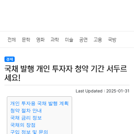
전체
문학
영화
과학
미술
공연
고용
국방
법률
음악
드라마
보험
연예인
만화
환경
보건
경제
국채 발행 개인 투자자 청약 기간 서두르
질병
가요
방송
일상
주식
암호화폐
블록체인
세요!
결혼
육아
반려동물
패션
미용
증권
인테리어
Last Updated :
2025-01-31
개인 투자용 국채 발행 계획
요리
상품리뷰
원예
금융
게임
스포츠
사진
청약 절차 안내
국채 금리 정보
대출
자동차
취미
여행
맛집
IT
컴퓨터
기술
국채의 장점
구입 정보 및 문의