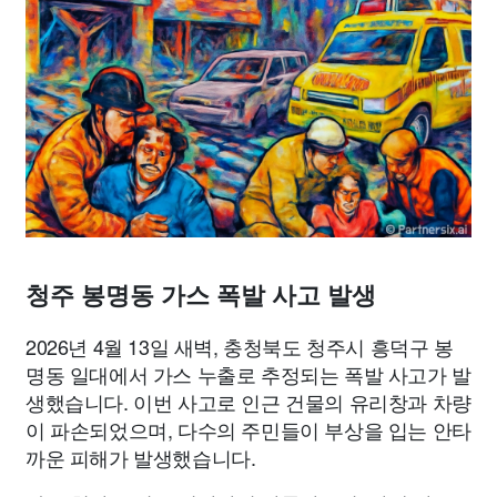
종교
사회
정치
건강
의료
의학
경제
마케팅
부동산
외국어
교육
교통
생활
기타
청주 봉명동 가스 폭발 사고 발생
2026년 4월 13일 새벽, 충청북도 청주시 흥덕구 봉
명동 일대에서 가스 누출로 추정되는 폭발 사고가 발
생했습니다. 이번 사고로 인근 건물의 유리창과 차량
이 파손되었으며, 다수의 주민들이 부상을 입는 안타
까운 피해가 발생했습니다.