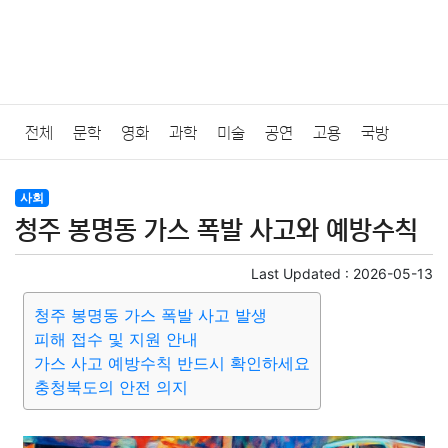
전체
문학
영화
과학
미술
공연
고용
국방
법률
음악
드라마
보험
연예인
만화
환경
보건
사회
청주 봉명동 가스 폭발 사고와 예방수칙
질병
가요
방송
일상
주식
암호화폐
블록체인
Last Updated :
2026-05-13
결혼
육아
반려동물
패션
미용
증권
인테리어
청주 봉명동 가스 폭발 사고 발생
피해 접수 및 지원 안내
요리
상품리뷰
원예
금융
게임
스포츠
사진
가스 사고 예방수칙 반드시 확인하세요
충청북도의 안전 의지
대출
자동차
취미
여행
맛집
IT
컴퓨터
기술